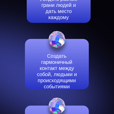
грани людей и
дать место
каждому
Создать
гармоничный
контакт между
собой, людьми и
происходящими
событиями