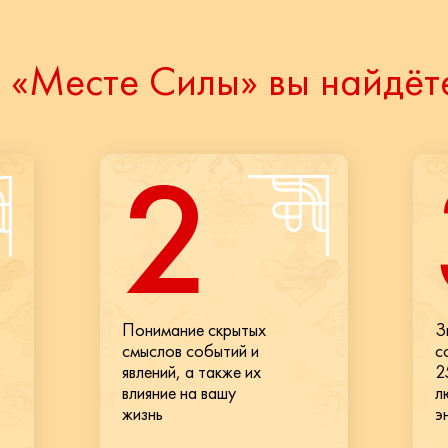
 «Месте Силы» вы найдёт
2
Понимание скрытых
З
смыслов событий и
с
явлений, а также их
2
влияние на вашу
л
жизнь
э