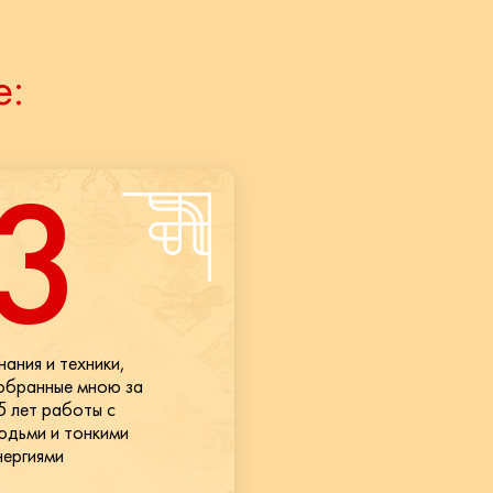
е:
3
нания и техники,
обранные мною за
5 лет работы с
юдьми и тонкими
нергиями