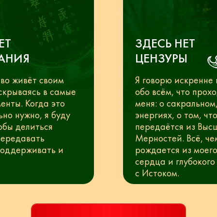
ЕТ
ЗДЕСЬ НЕТ
АНИЯ
ЦЕНЗУРЫ
во живёт своим
Я говорю искренне 
скрываясь в самые
обо всём, что прох
енты. Когда это
меня: о сакральном,
но нужно, я буду
энергиях, о том, чт
обы делиться
передаётся из Выс
передавать
Мерностей. Всё, че
поддерживать и
рождается из моего
.
сердца и глубокого
с Истоком.