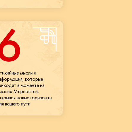
6
тихийные мысли и
нформация, которые
риходят в моменте из
ысших Мерностей,
ткрывая новые горизонты
ля вашего пути