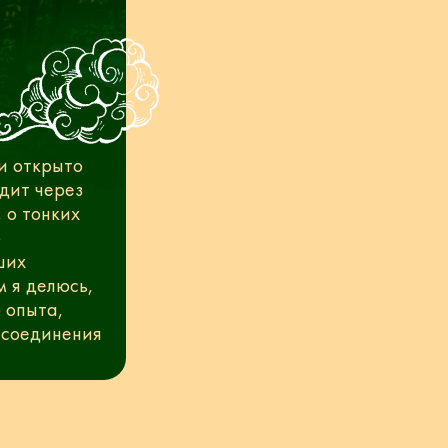
и открыто
одит через
 о тонких
о
ших
м я делюсь,
 опыта,
 соединения