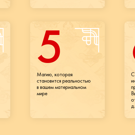
5
Магию, которая
С
становится реальностью
и
в вашем материальном
п
мире
В
о
д