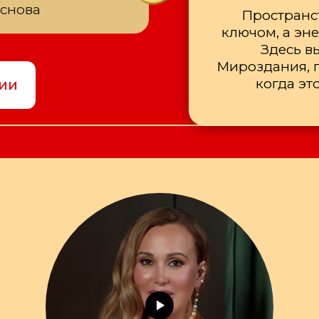
 снова
Пространст
ключом, а эн
Здесь в
Мироздания, п
когда эт
ии