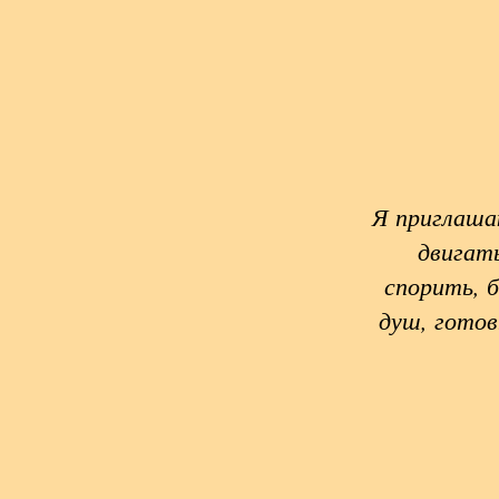
Я приглаша
двигать
спорить, 
душ, гото