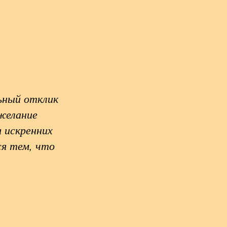
ьный отклик
 желание
 искренних
я тем, что