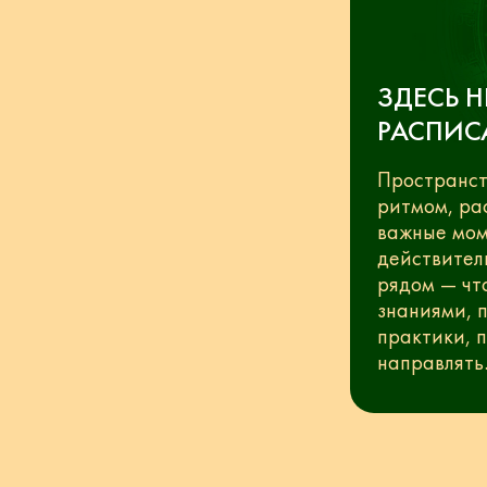
ЗДЕСЬ Н
РАСПИС
Пространст
ритмом, ра
важные мом
действитель
рядом — чт
знаниями, 
практики, 
направлять