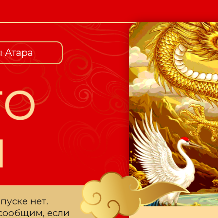
 Атара
уске нет.
 сообщим, если