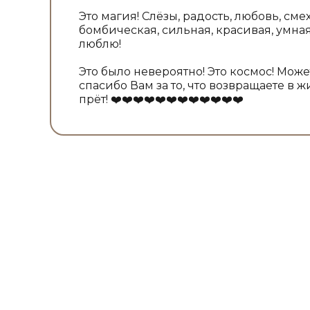
Это магия! Слёзы, радость, любовь, смех
бомбическая, сильная, красивая, умная
люблю!
Это было невероятно! Это космос! Может
спасибо Вам за то, что возвращаете в 
прёт! ❤️❤️❤️❤️❤️❤️❤️❤️❤️❤️❤️❤️