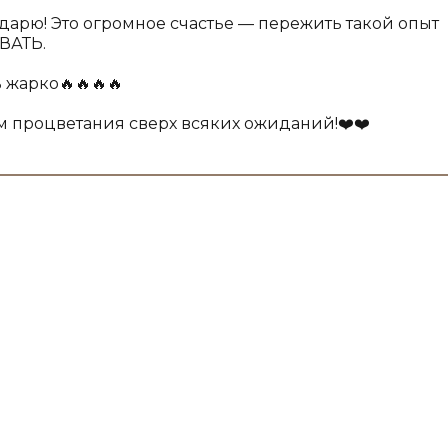
одарю! Это огромное счастье — пережить такой опыт
ВАТЬ.
 жарко🔥🔥🔥🔥
 процветания сверх всяких ожиданий!❤️❤️