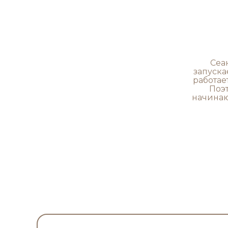
Сеа
запуска
работае
Поэт
начинаю