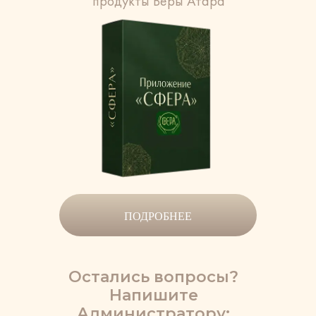
продукты Веры Атара
ПОДРОБНЕЕ
Остались вопросы?
Напишите
Администратору: